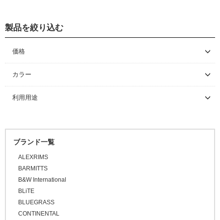
メンテナンス/工具
製品を絞り込む
グリース/ルブ
工具
価格
～ \5,000
カラー
\5,001 ～ 10,000
利用用途
\10,001 ～ 20,000
\20,001 ～ 30,000
\30,001 ～ 50,000
ブランド一覧
\50,001 ～
ALEXRIMS
BARMITTS
B&W International
BLiTE
BLUEGRASS
CONTINENTAL