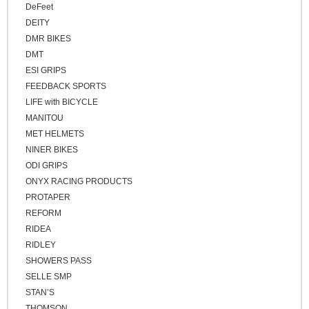
DeFeet
DEITY
DMR BIKES
DMT
ESI GRIPS
FEEDBACK SPORTS
LIFE with BICYCLE
MANITOU
MET HELMETS
NINER BIKES
ODI GRIPS
ONYX RACING PRODUCTS
PROTAPER
REFORM
RIDEA
RIDLEY
SHOWERS PASS
SELLE SMP
STAN’S
THOMSON