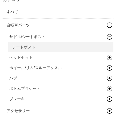
すべて
自転車パーツ
サドル/シートポスト
シートポスト
ヘッドセット
ホイール/リム/スルーアクスル
ヘッドセット
ハブ
関連パーツ
完組ホイール
ボトムブラケット
スルーアクスル
フロントハブ
ブレーキ
リアハブ
ネジ切りタイプ
関連パーツ
ディスクロ―ター
アクセサリー