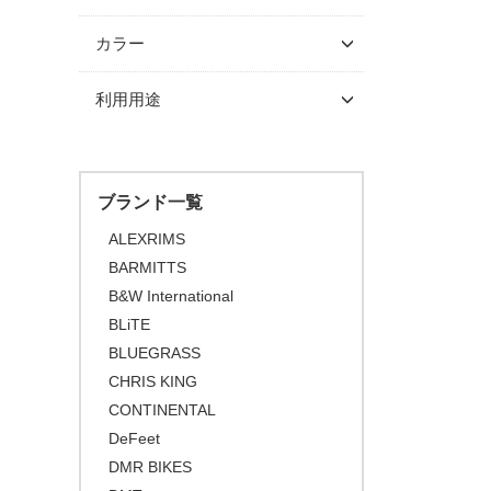
～ \5,000
カラー
\5,001 ～ 10,000
利用用途
\10,001 ～ 20,000
\20,001 ～ 30,000
\30,001 ～ 50,000
ブランド一覧
\50,001 ～
ALEXRIMS
BARMITTS
B&W International
BLiTE
BLUEGRASS
CHRIS KING
CONTINENTAL
DeFeet
DMR BIKES