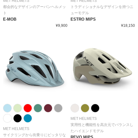
MET HELMETS
MET HELMETS
都会的なデザインのアーバンヘルメッ
トラディショナルなデザインを持つニ
ト
ューモデル
E-MOB
ESTRO MIPS
¥9,900
¥18,150
MET HELMETS
実用性と機能性を高次元でバランスし
MET HELMETS
たハイエンドモデル
サイクリングから街乗りにピッタリな
REVO MIPS