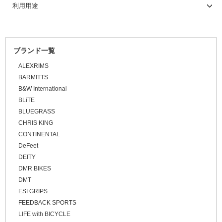
利用用途
\10,001 ～ 20,000
\20,001 ～ 30,000
\30,001 ～ 50,000
ブランド一覧
\50,001 ～
ALEXRIMS
BARMITTS
B&W International
BLiTE
BLUEGRASS
CHRIS KING
CONTINENTAL
DeFeet
DEITY
DMR BIKES
DMT
ESI GRIPS
FEEDBACK SPORTS
LIFE with BICYCLE