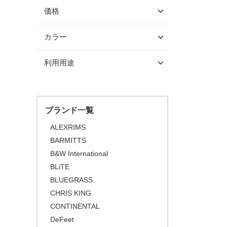
価格
～ \5,000
カラー
\5,001 ～ 10,000
利用用途
\10,001 ～ 20,000
\20,001 ～ 30,000
\30,001 ～ 50,000
ブランド一覧
\50,001 ～
ALEXRIMS
BARMITTS
B&W International
BLiTE
BLUEGRASS
CHRIS KING
CONTINENTAL
DeFeet