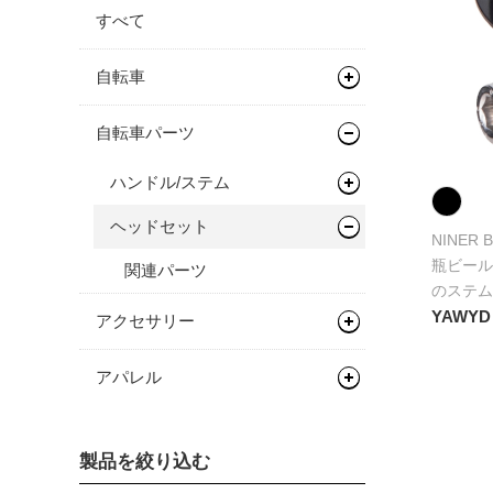
すべて
自転車
マウンテンバイク
自転車パーツ
グラベルバイク
フレーム
ハンドル/ステム
フレーム
ヘッドセット
フラットバー
NINER B
瓶ビール
関連パーツ
のステム
YAWYD
アクセサリー
バッグ類
アパレル
バイクパッキング/アクセサリ
キャップ/ビーニー
ー
製品を絞り込む
ビーニー