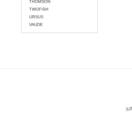
THOMSON
TWOFISH
URSUS
VAUDE
お