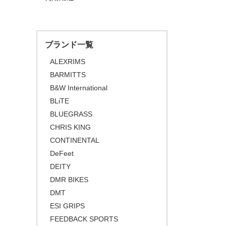
\10,001 ～ 20,000
\20,001 ～ 30,000
\30,001 ～ 50,000
ブランド一覧
\50,001 ～
ALEXRIMS
BARMITTS
B&W International
BLiTE
BLUEGRASS
CHRIS KING
CONTINENTAL
DeFeet
DEITY
DMR BIKES
DMT
ESI GRIPS
FEEDBACK SPORTS