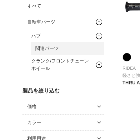
すべて
自転車パーツ
ハブ
関連パーツ
クランク/フロントチェーン
ホイール
RIDEA
軽さと強
チェーンリング
THRU 
製品を絞り込む
価格
～ \5,000
カラー
\5,001 ～ 10,000
利用用途