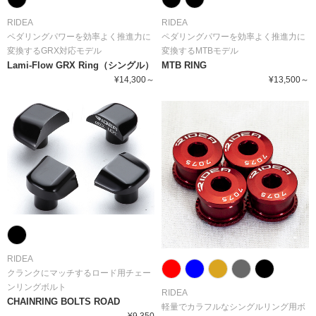
RIDEA
RIDEA
ペダリングパワーを効率よく推進力に
ペダリングパワーを効率よく推進力に
変換するMTBモデル
変換するGRX対応モデル
MTB RING
Lami-Flow GRX Ring（シングル）
¥13,500～
¥14,300～
RIDEA
クランクにマッチするロード用チェー
ンリングボルト
RIDEA
CHAINRING BOLTS ROAD
軽量でカラフルなシングルリング用ボ
¥9,350