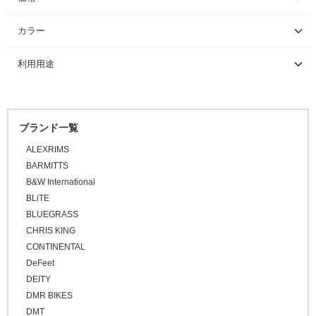
～ \5,000
カラー
\5,001 ～ 10,000
利用用途
\10,001 ～ 20,000
\20,001 ～ 30,000
\30,001 ～ 50,000
ブランド一覧
\50,001 ～
ALEXRIMS
BARMITTS
B&W International
BLiTE
BLUEGRASS
CHRIS KING
CONTINENTAL
DeFeet
DEITY
DMR BIKES
DMT