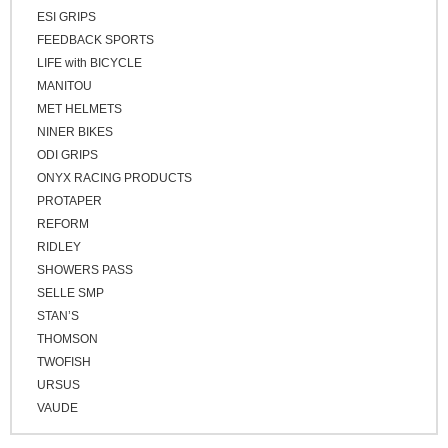
ESI GRIPS
FEEDBACK SPORTS
LIFE with BICYCLE
MANITOU
MET HELMETS
NINER BIKES
ODI GRIPS
ONYX RACING PRODUCTS
PROTAPER
REFORM
RIDLEY
SHOWERS PASS
SELLE SMP
STAN’S
THOMSON
TWOFISH
URSUS
VAUDE