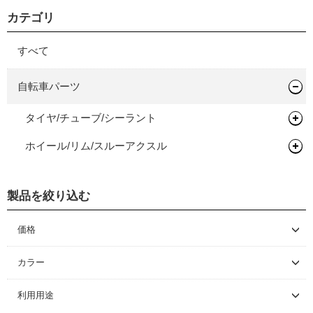
カテゴリ
すべて
自転車パーツ
タイヤ/チューブ/シーラント
ホイール/リム/スルーアクスル
ロードタイヤ（クリンチャー）
ロードタイヤ（チューブレス/レディ）
リムテープ/チューブレステープ
製品を絞り込む
ロードタイヤ（チューブラー）
リムセメント
MTBタイヤ（チューブレス/レディ）
価格
～ \5,000
グラベルバイク/CXタイヤ（チューブレス/レディ）
カラー
\5,001 ～ 10,000
アーバンタイヤ
利用用途
\10,001 ～ 20,000