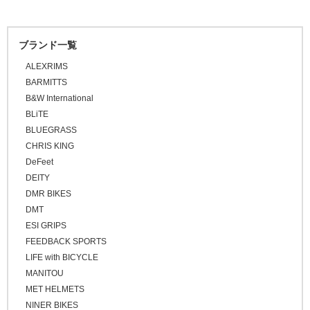
チューブ
\20,001 ～ 30,000
\30,001 ～ 50,000
ブランド一覧
\50,001 ～
ALEXRIMS
BARMITTS
B&W International
BLiTE
BLUEGRASS
CHRIS KING
DeFeet
DEITY
DMR BIKES
DMT
ESI GRIPS
FEEDBACK SPORTS
LIFE with BICYCLE
MANITOU
MET HELMETS
NINER BIKES