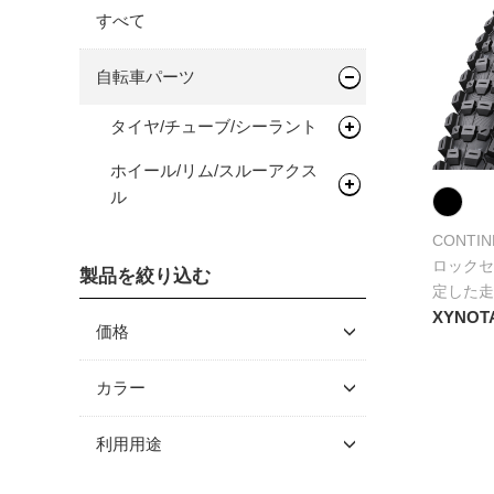
すべて
自転車パーツ
タイヤ/チューブ/シーラント
ホイール/リム/スルーアクス
ロードタイヤ（クリンチャ
ル
ー）
ロードタイヤ（チューブレス/
リムテープ/チューブレステー
CONTIN
ロックセ
レディ）
プ
製品を絞り込む
定した走
ロードタイヤ（チューブラ
リムセメント
XYNOT
価格
ー）
～ \5,000
MTBタイヤ（チューブレス/レ
カラー
ディ）
\5,001 ～ 10,000
利用用途
\10,001 ～ 20,000
グラベルバイク/CXタイヤ
（チューブレス/レディ）
\20,001 ～ 30,000