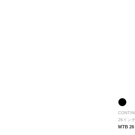
CONTIN
26イン
MTB 26