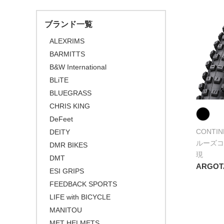
\30,001 ～ 50,000
アーバンタイヤ
ブランド一覧
\50,001 ～
チューブ
ALEXRIMS
BARMITTS
B&W International
BLiTE
BLUEGRASS
CHRIS KING
DeFeet
CONTIN
DEITY
ルーズコ
DMR BIKES
現
DMT
ARGOT
ESI GRIPS
FEEDBACK SPORTS
LIFE with BICYCLE
MANITOU
MET HELMETS