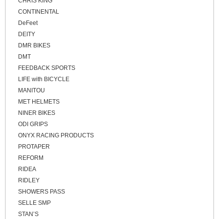
CHRIS KING
CONTINENTAL
DeFeet
DEITY
DMR BIKES
DMT
FEEDBACK SPORTS
LIFE with BICYCLE
MANITOU
MET HELMETS
NINER BIKES
ODI GRIPS
ONYX RACING PRODUCTS
PROTAPER
REFORM
RIDEA
RIDLEY
SHOWERS PASS
SELLE SMP
STAN’S