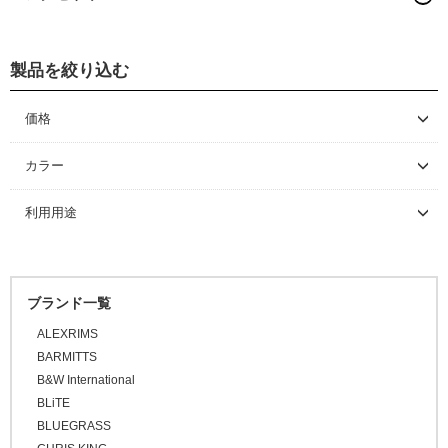
メンテナンス/工具
製品を絞り込む
工具
価格
～ \5,000
カラー
\5,001 ～ 10,000
利用用途
\10,001 ～ 20,000
\20,001 ～ 30,000
\30,001 ～ 50,000
ブランド一覧
\50,001 ～
ALEXRIMS
BARMITTS
B&W International
BLiTE
BLUEGRASS