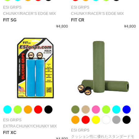
ESI GRIPS
ESI GRIPS
CHUNKY/RACER’S EDGE MIX
CHUNKY/RACER’S EDGE MIX
FIT SG
FIT CR
¥4,800
¥4,800
ESI GRIPS
EXTRA CHUNKY/CHUNKY MIX
ESI GRIPS
FIT XC
クッション性に優れたスタンダードモ