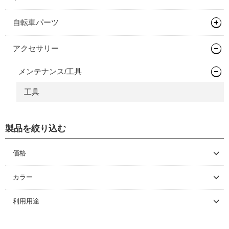
自転車パーツ
グリップ/バーテープ
アクセサリー
グリップ
メンテナンス/工具
バーテープ
工具
製品を絞り込む
価格
～ \5,000
カラー
\5,001 ～ 10,000
利用用途
\10,001 ～ 20,000
\20,001 ～ 30,000