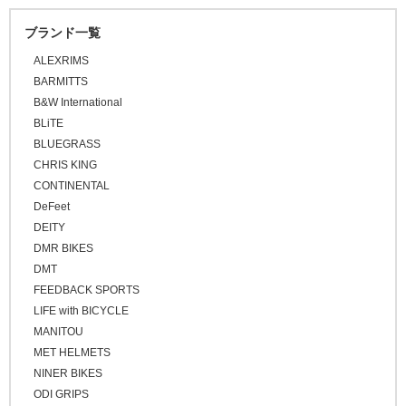
\30,001 ～ 50,000
ブランド一覧
\50,001 ～
ALEXRIMS
BARMITTS
B&W International
BLiTE
BLUEGRASS
CHRIS KING
CONTINENTAL
DeFeet
DEITY
DMR BIKES
DMT
FEEDBACK SPORTS
LIFE with BICYCLE
MANITOU
MET HELMETS
NINER BIKES
ODI GRIPS