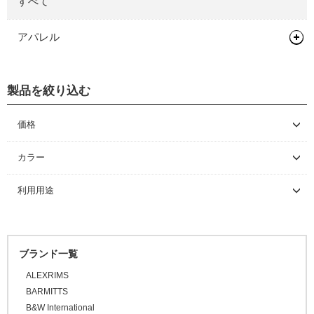
すべて
アパレル
ヘルメット
製品を絞り込む
キャップ/ビーニー
ロードバイク
マウンテンバイク/BMX
キャップ
価格
～ \5,000
グラベルバイク/シクロクロス
カラー
\5,001 ～ 10,000
ツーリング/街乗り/通勤/ミニべロ
利用用途
\10,001 ～ 20,000
トライアスロン/タイムトライアル
\20,001 ～ 30,000
\30,001 ～ 50,000
セーフティライト
ブランド一覧
\50,001 ～
キッズヘルメット
ALEXRIMS
BARMITTS
B&W International