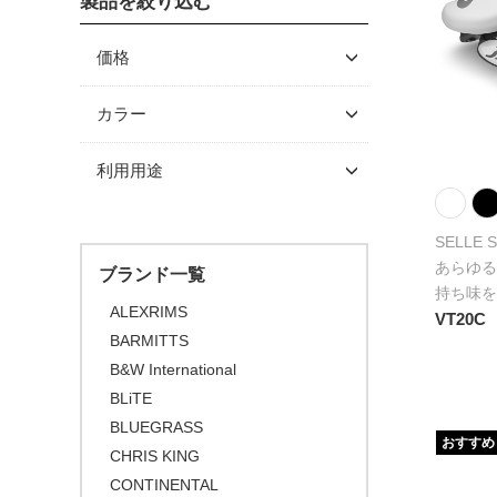
製品を絞り込む
フェンダー
価格
～ \5,000
カラー
\5,001 ～ 10,000
利用用途
\10,001 ～ 20,000
\20,001 ～ 30,000
SELLE 
\30,001 ～ 50,000
あらゆる
ブランド一覧
\50,001 ～
持ち味を
ALEXRIMS
VT20C
BARMITTS
B&W International
BLiTE
BLUEGRASS
おすすめ
CHRIS KING
CONTINENTAL