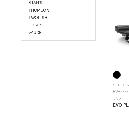
STAN’S
THOMSON
TWOFISH
URSUS
VAUDE
SELLE 
EVAパッ
デル
EVO P