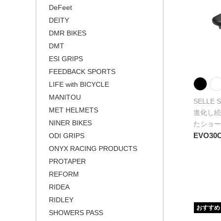
DeFeet
DEITY
DMR BIKES
DMT
ESI GRIPS
FEEDBACK SPORTS
LIFE with BICYCLE
MANITOU
SELLE 
MET HELMETS
進化し続
NINER BIKES
たショー
EVO30
ODI GRIPS
ONYX RACING PRODUCTS
PROTAPER
REFORM
RIDEA
RIDLEY
おすすめ
SHOWERS PASS