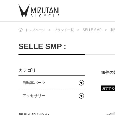
トップページ
ブランド一覧
SELLE SMP
自
ニ
製
SELLE SMP :
カテゴリ
46件
自転車パーツ
おすすめ
サドル/シートポスト
アクセサリー
グリップ/バーテープ
サドル
フェンダー/キャリア/スタン
ド
バーテープ