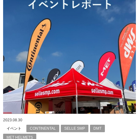
2023.08.30
イベント
CONTINENTAL
SELLE SMP
DMT
MET HELMETS