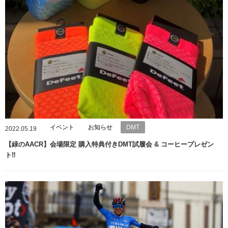
イベント
お知らせ
DMT
2022.05.19
【緑のAACR】会場限定 購入特典付きDMT試履会 & コーヒープレゼン
ト‼