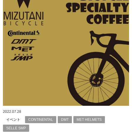
2022.07.28
イベント
CONTINENTAL
DMT
MET HELMETS
SELLE SMP