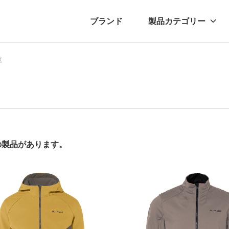
ブランド
製品カテゴリー
覧
転車
ュース
自転車パーツ
プレスリリース
アクセサリー
ブログ
ムー
アパ
件の製品があります。