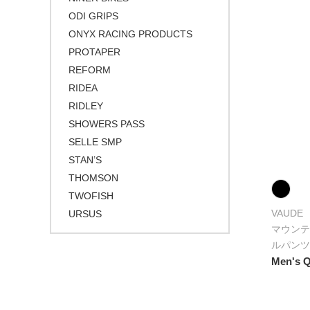
ODI GRIPS
ONYX RACING PRODUCTS
PROTAPER
REFORM
RIDEA
RIDLEY
SHOWERS PASS
SELLE SMP
STAN’S
THOMSON
TWOFISH
VAUDE
URSUS
マウンテ
ルパンツ
Men's Q