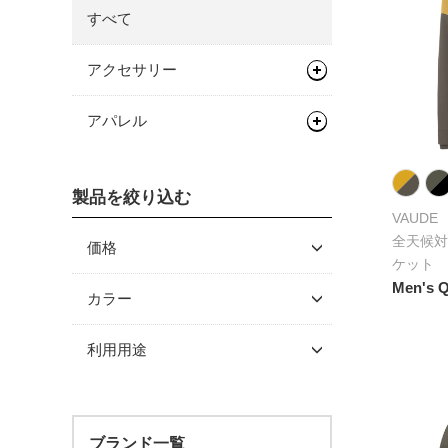
すべて
アクセサリー
バッグ類
アパレル
バックパック
サイクルウェア
バイクパッキング/アクセサリ
製品を絞り込む
レインウェア
ー
VAUDE
全天候対
サイクルウェア（メンズ）
価格
サドルバッグ
ケット
サイクルウェア（ウィメン
Men's Q
～ \5,000
カラー
パニアバッグ
ズ）
\5,001 ～ 10,000
その他バッグ
利用用途
\10,001 ～ 20,000
\20,001 ～ 30,000
\30,001 ～ 50,000
ブランド一覧