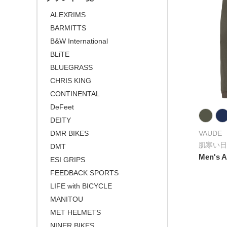
\50,001 ～
ALEXRIMS
BARMITTS
B&W International
BLiTE
BLUEGRASS
CHRIS KING
CONTINENTAL
DeFeet
DEITY
DMR BIKES
VAUDE
肌寒い日
DMT
Men's A
ESI GRIPS
FEEDBACK SPORTS
LIFE with BICYCLE
MANITOU
MET HELMETS
NINER BIKES