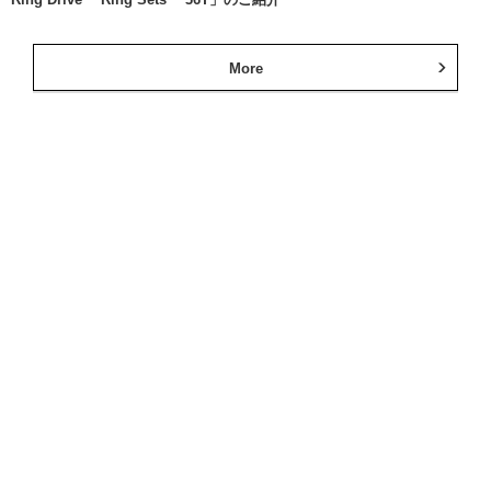
More
ミズタニ自転車
公式SNS
RIDLEY
公式SNS