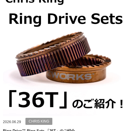
CHRIS KING
2026.06.29
Ring Drive™ Ring Sets 「36T」のご紹介