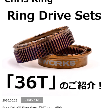
CHRIS KING
2026.06.29
Ring Drive™ Ring Sets 「36T」のご紹介