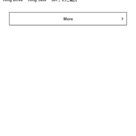
More
ミズタニ自転車
公式SNS
RIDLEY
公式SNS