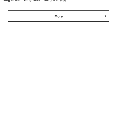
More
ミズタニ自転車
公式SNS
RIDLEY
公式SNS