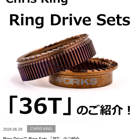
CHRIS KING
2026.06.29
Ring Drive™ Ring Sets 「36T」のご紹介