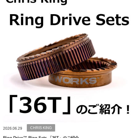
CHRIS KING
2026.06.29
Ring Drive™ Ring Sets 「36T」のご紹介