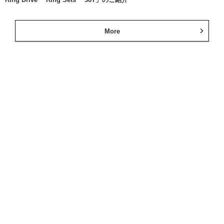
More
ミズタニ自転車
公式SNS
RIDLEY
公式SNS