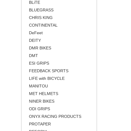
BLiTE
小径/折りたたみ自転車
STAN’S
ブルー
BLUEGRASS
タイムトライアル / トライアスロ
TWOFISH
グリーン
ン
CHRIS KING
CONTINENTAL
URSUS
イエロー
トラベル/ツーリング
DeFeet
VAUDE
ブラウン
キッズバイク
DEITY
ゴールド
シクロクロスバイク
DMR BIKES
シルバー
DMT
クロスバイク / アーバンバイク
ESI GRIPS
その他
FEEDBACK SPORTS
ベージュ
LIFE with BICYCLE
ブロンズ
MANITOU
MET HELMETS
NINER BIKES
ODI GRIPS
ONYX RACING PRODUCTS
PROTAPER