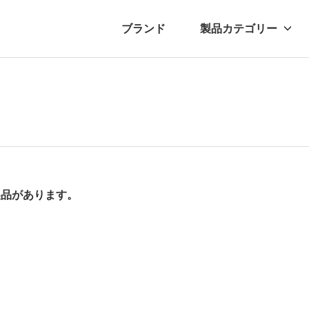
ブランド
製品カテゴリー
転車
ュース
自転車パーツ
プレスリリース
アクセサリー
ブログ
ムー
アパ
製品があります。