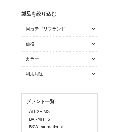
クランク/フロントチェーン
スルーアクスル
シングルコグ
ヘルメット
グラベルバイク/CXタイヤ
プロテクター
ホイール
（チューブレス/レディ）
製品を絞り込む
チューブラーテープ
チェーンテンショナー
シューズ
ロードバイク
ブレーキ
チェーンリング
アーバンタイヤ
サイクルウェア
マウンテンバイク/BMX
ロードバイク
同カテゴリブランド
ディスクロ―ター
チューブ
グローブ/ソックス
グラベルバイク/シクロクロス
マウンテンバイク/BMX
レインウェア
B&W International
価格
シーラント
BLiTE
カバー/ウォーマー類
ツーリング/街乗り/通勤/ミニ
グラベルバイク/シクロクロス
サイクルウェア（メンズ）
グローブ
～ \5,000
カラー
べロ
CHRIS KING
キャップ/ビーニー
シューズアクセサリー
サイクルウェア（ウィメン
ソックス
アームカバー
\5,001 ～ 10,000
ESI GRIPS
トライアスロン/タイムトライ
ズ）
ブラック
利用用途
二―/レッグカバー
ビーニー
\10,001 ～ 20,000
アル
FEEDBACK SPORTS
ホワイト
プロテクター
\20,001 ～ 30,000
ロードバイク
シューズカバー
キャップ
セーフティライト
LIFE with BICYCLE
グレー
\30,001 ～ 50,000
マウンテンバイク
ハンドルカバー
NINER BIKES
オレンジ
キッズヘルメット
ブランド一覧
\50,001 ～
BMX
ONYX RACING PRODUCTS
ピンク
ALEXRIMS
FAT BIKE
SHOWERS PASS
BARMITTS
レッド
グラベルバイク
B&W International
SELLE SMP
パープル