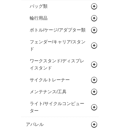
ハンドル/ステム
サドル
バッグ類
ロードバイク
完成車
キッズバイク
ヘッドセット
シートポスト
ドロップバー
輪行用品
バックパック
タイムトライアル / トライア
フレーム
ペダル
フラットバー
ヘッドセット
ボトル/ケージ/アダプター類
バイクパッキング/アクセサリ
輪行袋
スロン
ー
タイヤ/チューブ/シーラント
ステム
関連パーツ
フラットペダル
フェンダー/キャリア/スタン
その他輪行用品
各種アダプター
オールロードバイク
フレーム
ド
サドルバッグ
ホイール/リム/スルーアクス
ライザーバー
ビンディングペダル
ロードタイヤ（クリンチャ
ハードケース
シクロクロスバイク
フレーム
ル
ー）
ワークスタンド/ディスプレ
パニアバッグ
フェンダー
TTバー（エクステンションバ
完成車
フレーム
イスタンド
ハブ
ー）
ロードタイヤ（チューブレス/
完組ホイール
その他バッグ
キャリア
レディ）
サイクルトレーナー
ワークスタンド
ボトムブラケット
リム
フロントハブ
スタンド
ロードタイヤ（チューブラ
メンテナンス/工具
ディスプレイスタンド
サイクルトレーナー
フロントフォーク
リムテープ/チューブレステー
リアハブ
ネジ切りタイプ
ー）
プ
ライト/サイクルコンピュー
関連アイテム
関連アイテム
ケミカル
グリップ/バーテープ
関連パーツ
関連パーツ
リジットフォーク
MTBタイヤ（クリンチャー）
ター
リムセメント
スタンド
グリース/ルブ
スプロケット/コグ/ディレイ
サスペンションフォーク
グリップ
MTBタイヤ（チューブレス/レ
ライト
ラー
バルブ/チューブレスバルブ
アパレル
ディ）
工具
バーテープ