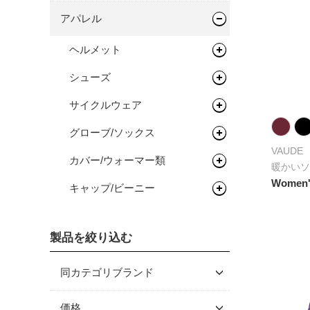
ハンドル/ステム
サドル
バッグ類
アパレル
ロードバイク
完成車
キッズバイク
ヘッドセット
シートポスト
ドロップバー
輪行用品
バックパック
ヘルメット
タイムトライアル / トライア
フレーム
ペダル
フラットバー
ヘッドセット
ボトル/ケージ/アダプター類
バイクパッキング/アクセサリ
輪行袋
スロン
シューズ
ロードバイク
ー
タイヤ/チューブ/シーラント
ステム
関連パーツ
フラットペダル
フェンダー/キャリア/スタン
その他輪行用品
各種アダプター
オールロードバイク
フレーム
サイクルウェア
マウンテンバイク/BMX
ロードバイク
ド
サドルバッグ
ホイール/リム/スルーアクス
ライザーバー
ビンディングペダル
ロードタイヤ（クリンチャ
ハードケース
シクロクロスバイク
フレーム
グローブ/ソックス
グラベルバイク/シクロクロス
マウンテンバイク/BMX
レインウェア
ル
ー）
ワークスタンド/ディスプレ
パニアバッグ
フェンダー
TTバー（エクステンションバ
VAUDE
完成車
フレーム
イスタンド
カバー/ウォーマー類
ツーリング/街乗り/通勤/ミニ
グラベルバイク/シクロクロス
サイクルウェア（メンズ）
グローブ
ハブ
ー）
ロードタイヤ（チューブレス/
完組ホイール
暖かいソ
その他バッグ
キャリア
べロ
レディ）
Women's
サイクルトレーナー
ワークスタンド
キャップ/ビーニー
シューズアクセサリー
サイクルウェア（ウィメン
ソックス
アームカバー
ボトムブラケット
リム
フロントハブ
スタンド
トライアスロン/タイムトライ
ズ）
ロードタイヤ（チューブラ
メンテナンス/工具
ディスプレイスタンド
サイクルトレーナー
二―/レッグカバー
ビーニー
フロントフォーク
リムテープ/チューブレステー
リアハブ
ネジ切りタイプ
アル
ー）
プロテクター
プ
製品を絞り込む
ライト/サイクルコンピュー
関連アイテム
関連アイテム
ケミカル
シューズカバー
キャップ
グリップ/バーテープ
関連パーツ
関連パーツ
リジットフォーク
セーフティライト
MTBタイヤ（クリンチャー）
ター
リムセメント
スタンド
グリース/ルブ
ハンドルカバー
同カテゴリブランド
スプロケット/コグ/ディレイ
サスペンションフォーク
グリップ
キッズヘルメット
MTBタイヤ（チューブレス/レ
ライト
ラー
バルブ/チューブレスバルブ
ディ）
工具
バーテープ
BARMITTS
価格