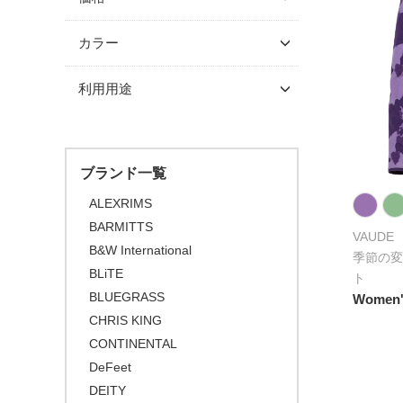
クランク/フロントチェーン
スルーアクスル
シングルコグ
グラベルバイク/CXタイヤ
BLUEGRASS
プロテクター
ホイール
～ \5,000
（チューブレス/レディ）
カラー
チューブラーテープ
チェーンテンショナー
DeFeet
\5,001 ～ 10,000
ブレーキ
チェーンリング
アーバンタイヤ
DMT
ブラック
利用用途
\10,001 ～ 20,000
ディスクロ―ター
LIFE with BICYCLE
チューブ
ホワイト
\20,001 ～ 30,000
ロードバイク
MET HELMETS
グレー
シーラント
\30,001 ～ 50,000
マウンテンバイク
NINER BIKES
オレンジ
ブランド一覧
\50,001 ～
BMX
SHOWERS PASS
ピンク
ALEXRIMS
FAT BIKE
VAUDE
BARMITTS
レッド
VAUDE
グラベルバイク
B&W International
季節の変
パープル
BLiTE
小径/折りたたみ自転車
ト
ブルー
BLUEGRASS
Women's
タイムトライアル / トライアスロ
グリーン
ン
CHRIS KING
CONTINENTAL
イエロー
トラベル/ツーリング
DeFeet
ブラウン
キッズバイク
DEITY