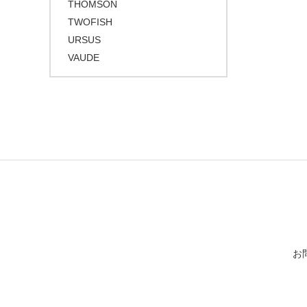
THOMSON
TWOFISH
URSUS
VAUDE
お