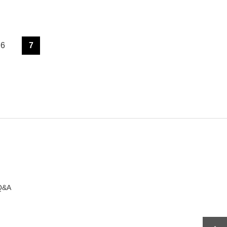
6
7
Q&A