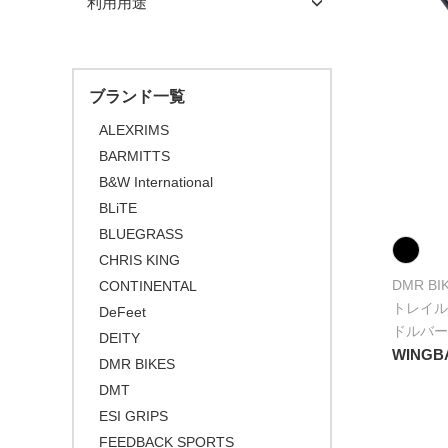
利用用途
メンテナンス/工具
ディスプレイスタンド
サイクルトレーナー
二―/レッグカバー
ビーニー
\10,001 ～ 20,000
アル
DEITY
ホワイト
プロテクター
\20,001 ～ 30,000
ロードバイク
ライト/サイクルコンピュー
関連アイテム
関連アイテム
ケミカル
シューズカバー
キャップ
セーフティライト
DMR BIKES
グレー
ター
\30,001 ～ 50,000
マウンテンバイク
スタンド
グリース/ルブ
ハンドルカバー
ESI GRIPS
オレンジ
キッズヘルメット
ブランド一覧
\50,001 ～
ライト
BMX
LIFE with BICYCLE
工具
ピンク
ALEXRIMS
FAT BIKE
MANITOU
BARMITTS
レッド
プロテクター
グラベルバイク
B&W International
NINER BIKES
パープル
BLiTE
小径/折りたたみ自転車
ODI GRIPS
ブルー
BLUEGRASS
タイムトライアル / トライアスロ
ONYX RACING PRODUCTS
グリーン
ン
CHRIS KING
DMR BI
CONTINENTAL
PROTAPER
イエロー
トラベル/ツーリング
トレイル
DeFeet
REFORM
ブラウン
キッズバイク
ドルバー
DEITY
RIDEA
WINGB
ゴールド
シクロクロスバイク
DMR BIKES
SELLE SMP
シルバー
DMT
クロスバイク / アーバンバイク
ESI GRIPS
STAN’S
その他
FEEDBACK SPORTS