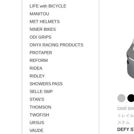
THOMSON
ベージュ
LIFE with BICYCLE
URSUS
ブロンズ
MANITOU
MET HELMETS
NINER BIKES
ODI GRIPS
ONYX RACING PRODUCTS
PROTAPER
REFORM
RIDEA
RIDLEY
SHOWERS PASS
SELLE SMP
STAN’S
THOMSON
DMR BI
TWOFISH
トレイル
ステム
URSUS
DEFY 
VAUDE