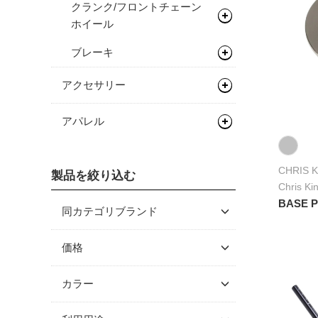
クランク/フロントチェーン
スルーアクスル
シングルコグ
グラベルバイク/CXタイヤ
ホイール
（チューブレス/レディ）
チューブラーテープ
チェーンテンショナー
ブレーキ
チェーンリング
アーバンタイヤ
ディスクロ―ター
アクセサリー
チューブ
シーラント
バッグ類
アパレル
輪行用品
バックパック
ヘルメット
CHRIS 
ボトル/ケージ/アダプター類
バイクパッキング/アクセサリ
輪行袋
製品を絞り込む
シューズ
ロードバイク
Chris
ー
フェンダー/キャリア/スタン
その他輪行用品
各種アダプター
BASE 
サイクルウェア
マウンテンバイク/BMX
ロードバイク
同カテゴリブランド
ド
サドルバッグ
ハードケース
グローブ/ソックス
グラベルバイク/シクロクロス
マウンテンバイク/BMX
レインウェア
ALEXRIMS
価格
ワークスタンド/ディスプレ
パニアバッグ
フェンダー
BLiTE
イスタンド
カバー/ウォーマー類
ツーリング/街乗り/通勤/ミニ
グラベルバイク/シクロクロス
サイクルウェア（メンズ）
グローブ
その他バッグ
キャリア
～ \5,000
カラー
べロ
CHRIS KING
サイクルトレーナー
ワークスタンド
キャップ/ビーニー
シューズアクセサリー
サイクルウェア（ウィメン
ソックス
アームカバー
\5,001 ～ 10,000
スタンド
CONTINENTAL
トライアスロン/タイムトライ
ズ）
ブラック