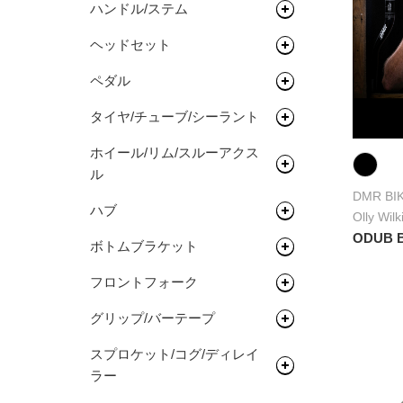
ハンドル/ステム
サドル
ロードバイク
完成車
キッズバイク
ヘッドセット
シートポスト
ドロップバー
タイムトライアル / トライア
フレーム
ペダル
フラットバー
ヘッドセット
スロン
タイヤ/チューブ/シーラント
ステム
関連パーツ
フラットペダル
オールロードバイク
フレーム
ホイール/リム/スルーアクス
ライザーバー
ビンディングペダル
ロードタイヤ（クリンチャ
シクロクロスバイク
フレーム
ル
ー）
TTバー（エクステンションバ
DMR BI
完成車
フレーム
ハブ
ー）
ロードタイヤ（チューブレス/
完組ホイール
Olly 
レディ）
ODUB 
ボトムブラケット
リム
フロントハブ
ロードタイヤ（チューブラ
フロントフォーク
リムテープ/チューブレステー
リアハブ
ネジ切りタイプ
ー）
プ
グリップ/バーテープ
関連パーツ
関連パーツ
リジットフォーク
MTBタイヤ（クリンチャー）
リムセメント
スプロケット/コグ/ディレイ
サスペンションフォーク
グリップ
MTBタイヤ（チューブレス/レ
ラー
バルブ/チューブレスバルブ
ディ）
バーテープ