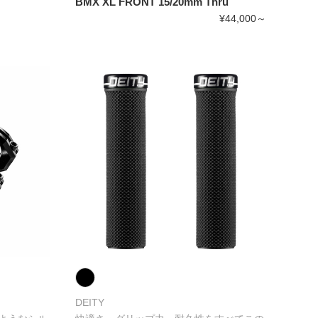
BMX XL FRONT 15/20mm Thru
¥44,000～
DEITY