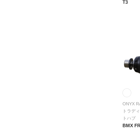
T3
ONYX R
トラディ
トハブ
BMX FR